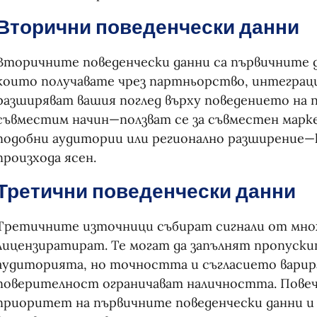
Вторични поведенчески данни
Вторичните поведенчески данни са първичните да
които получавате чрез партньорство, интеграци
разширяват вашия поглед върху поведението на
съвместим начин—ползват се за съвместен марке
подобни аудитории или регионално разширение—
произхода ясен.
Третични поведенчески данни
Третичните източници събират сигнали от мно
лицензиратират. Те могат да запълнят пропуски
аудиторията, но точността и съгласието варира
поверителност ограничават наличността. Повеч
приоритет на първичните поведенчески данни 