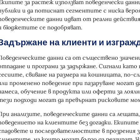
Екипите за растеж използват поведенчески данни
публики и да потиснат сегментите с ниска вер
поведенческите данни идват от реални действи
и бюджетите се подобряват.
Задържане на клиенти и изграж
Поведенческите данни са от съществено значени
отпадане и програми за задържане. Сигнали като
сесиите, свиване на размера на кошницата, по-с
или променено поведение при пазаруване могат 
намеса, обучение в продукта или оферти за лоялн
тези подходи могат да превърнат рисковите мо
При анализите, поведенческите данни са лещата,
поведението на клиентите без догадки. Екипит
спадовете и последователностите в прозрения з
клиентите, на които могат бързо да реагират.