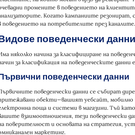
очевадни промените в поведението на клиентите 
анализаторите. Когато кампаниите резонират, с
в поведението на потребителите през каналите
Видове поведенчески данн
Има няколко начина за класифициране на поведен
начин за класификация на поведенческите данни е
Първични поведенчески данни
Първичните поведенчески данни се събират дир
притежавани обекти—вашият уебсайт, мобилно п
електронна поща и системи в магазини. Тъй като 
вашите взаимоотношения, тези поведенчески да
на поверителност и основата на стратегия, уст
омниканален маркетинг.