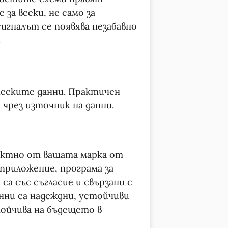
за всеки, не само за
игналът се появява незабавно
.
и
ческите данни. Практичен
 чрез източник на данни.
ектно от вашата марка от
риложение, програма за
са със съгласие и свързани с
нни са надеждни, устойчиви
ойчива на бъдещето в