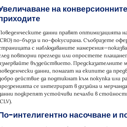
Увеличаване на конверсионните
приходите
Поведенческите данни правят оптимизацията н
(CRO) по-бърза и по-фокусирана. Съобразете оф
страницата с наблюдаваните намерения—показва
след повторни прегледи или опростете плащане
измервайте въздействието. Предсказателните мо
поведенчески данни, помагат на екипите да пре
добро действие да подтикнат към покупка или р
прозренията се интегрират в дизайна и мерчанд
данни подкрепят устойчиви печалби в стойност
(CLV).
По-интелигентно насочване и п