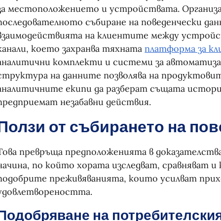
за местоположението и устройствата. Организ
последователното събиране на поведенчески данн
взаимодействията на клиентите между устройс
канали, което захранва тяхната
платформа за кл
аналитични комплекти и системи за автоматиза
структура на данните позволява на продуктови
аналитичните екипи да разберат същата история
предприемат незабавни действия.
Ползи от събирането на по
Това превръща предположенията в доказателства
начина, по който хората изследват, сравняват и к
подобрите преживяванията, които усилват при
удовлетвореността.
Подобряване на потребителския