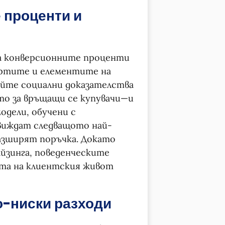
 проценти и
а конверсионните проценти
ертите и елементите на
йте социални доказателства
то за връщащи се купувачи—и
дели, обучени с
движдат следващото най-
азширят поръчка. Докато
айзинга, поведенческите
та на клиентския живот
о-ниски разходи