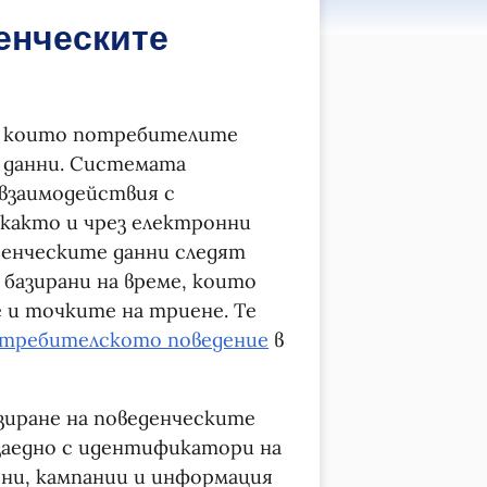
енческите
, които потребителите
 данни. Системата
взаимодействия с
 както и чрез електронни
денческите данни следят
базирани на време, които
 и точките на триене. Те
требителското поведение
в
зиране на поведенческите
 заедно с идентификатори на
ни, кампании и информация