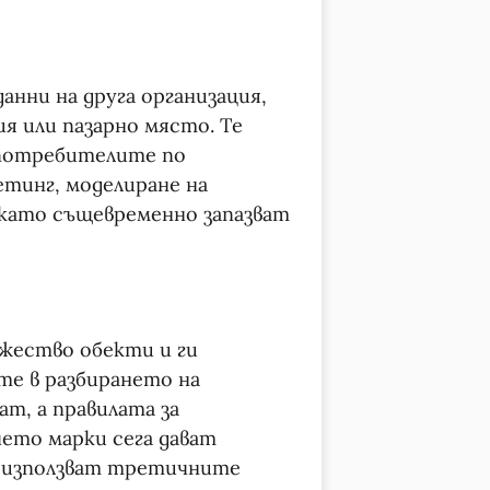
нни на друга организация,
я или пазарно място. Те
 потребителите по
тинг, моделиране на
като същевременно запазват
жество обекти и ги
те в разбирането на
т, а правилата за
ето марки сега дават
и използват третичните