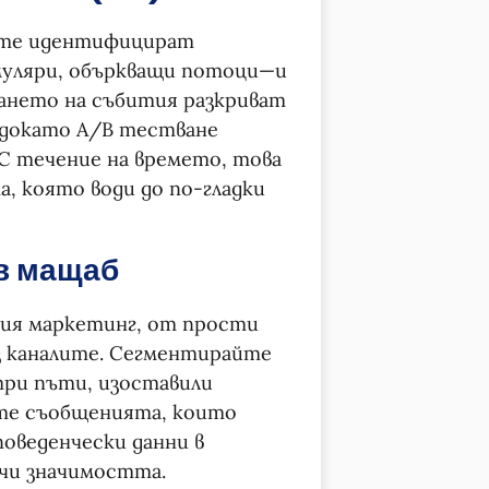
пите идентифицират
уляри, объркващи потоци—и
ването на събития разкриват
 докато A/B тестване
С течение на времето, това
а, която води до по-гладки
в мащаб
ния маркетинг, от прости
з каналите. Сегментирайте
три пъти, изоставили
айте съобщенията, които
оведенчески данни в
личи значимостта.