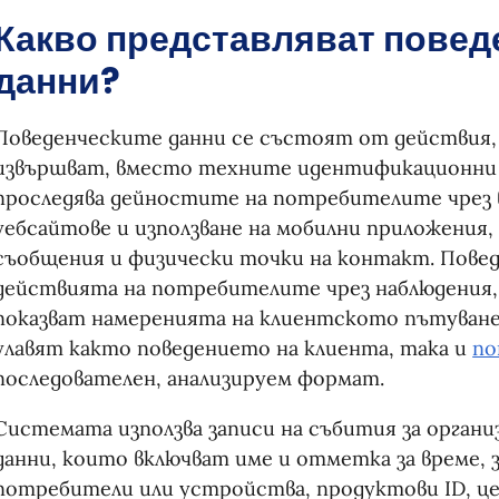
Какво представляват повед
данни?
Поведенческите данни се състоят от действия
извършват, вместо техните идентификационни
проследява дейностите на потребителите чрез 
уебсайтове и използване на мобилни приложения,
съобщения и физически точки на контакт. Пове
действията на потребителите чрез наблюдения, 
показват намеренията на клиентското пътуване
улавят както поведението на клиента, така и
по
последователен, анализируем формат.
Системата използва записи на събития за органи
данни, които включват име и отметка за време,
потребители или устройства, продуктови ID, це