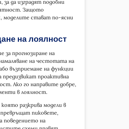
, за да изградят подобни
оятност. Защото
я, моделите стават по-ясни
дане на лоялност
е за прогнозиране на
 намаляване на честотата на
лабо възприемане на функции
да предизвикат проактивна
ост. Ако го направите добре,
менти в лоялност.
 която разкрива модели в
е превръщат пиковете,
а поведението на
 Чистите схеми правят