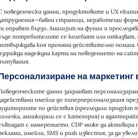
С поведенчески данни, продуктовите и UX еки
затруднения—бавни страници, неработещи форм
ги оправят бързо. Анализът на фунии и проследя
къде потребителите се колебаят или отказват,
потвърждава коя промяна действително помага. 
изгражда надеждна карта на поведението на сайт
пътувания.
Персонализиране на маркетинг 
Поведенческите данни захранват персонализира
задействани имейли до хиперперсонализация пре
аудиториите по действия (прегледали продукт 
количка, ангажирали се с категория) и адаптир
съвпадат с намерението. CDP може да активира п
реклами, имейли, SMS и push известия, за да уве