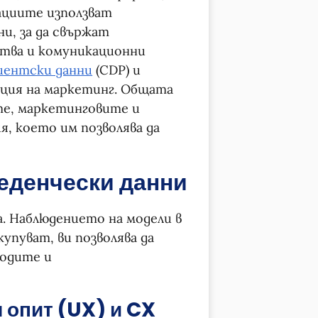
ациите използват
и, за да свържат
тва и комуникационни
иентски данни
(CDP) и
ция на маркетинг. Общата
те, маркетинговите и
, което им позволява да
веденчески данни
. Наблюдението на модели в
упуват, ви позволява да
ходите и
 опит (UX) и CX