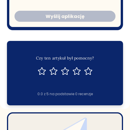
Wyślij aplikację
Czy ten artykuł był pomocny?
0.0
z
5
na podstawie
0
recenzje