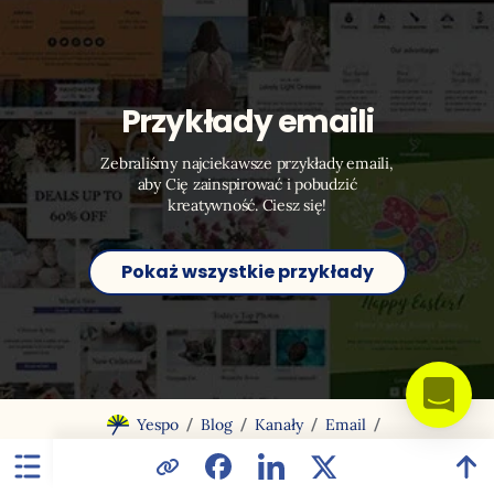
Przykłady emaili
Zebraliśmy najciekawsze przykłady emaili,
aby Cię zainspirować i pobudzić
kreatywność. Ciesz się!
Pokaż wszystkie przykłady
/
/
/
/
Yespo
Blog
Kanały
Email
Kalendarz marketingowy na czerwiec: ponad 100 pomysłów na
treści i tematy wiadomości