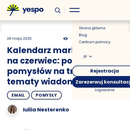
Wiedza
Aktualności
Strona główna
Blog
26 maja 2026
506
7 min
0.00
Centrum pomocy
Kalendarz marketingowy
pl
na czerwiec: ponad 100
pomysłów na treści i
Rejestracja
tematy wiadomości
Zarezerwuj konsultac
Logowanie
EMAIL
POMYSŁY
Iuliia Nesterenko