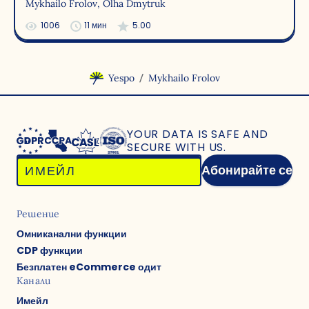
Mykhailo Frolov
, Olha Dmytruk
1006
11 мин
5.00
/
Yespo
Mykhailo Frolov
YOUR DATA IS SAFE
AND
SECURE WITH US.
Абонирайте се
Решение
Омниканални функции
CDP функции
Безплатен eCommerce одит
Канали
Имейл