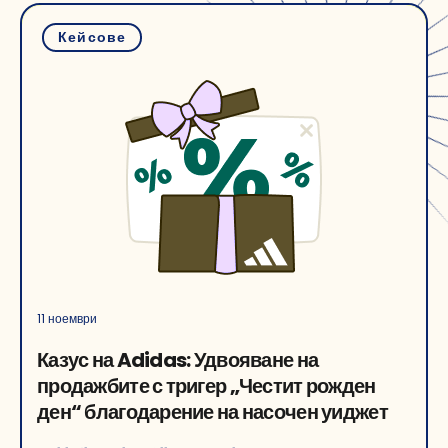
Кейсове
11 ноември
Казус на Adidas: Удвояване на
продажбите с тригер „Честит рожден
ден“ благодарение на насочен уиджет