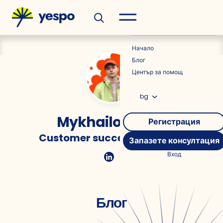
Полезно
Новини
Начало
Блог
Център за помощ
bg
Mykhailo Frolov
Регистрация
Customer success manager
Запазете консултация
Вход
Блог