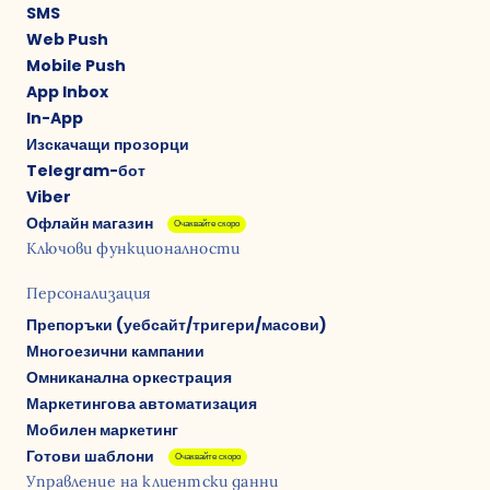
SMS
Web Push
Mobile Push
App Inbox
In-App
Изскачащи прозорци
Telegram-бот
Viber
Офлайн магазин
Очаквайте скоро
Ключови функционалности
Персонализация
Препоръки (уебсайт/тригери/масови)
Многоезични кампании
Омниканална оркестрация
Маркетингова автоматизация
Мобилен маркетинг
Готови шаблони
Очаквайте скоро
Управление на клиентски данни