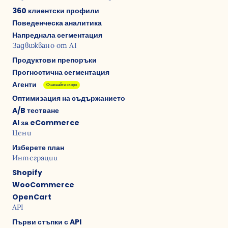
360 клиентски профили
Поведенческа аналитика
Напреднала сегментация
Задвижвано от AI
Продуктови препоръки
Прогностична сегментация
Агенти
Очаквайте скоро
Оптимизация на съдържанието
A/B тестване
AI за eCommerce
Цени
Изберете план
Интеграции
Shopify
WooCommerce
OpenCart
API
Първи стъпки с API